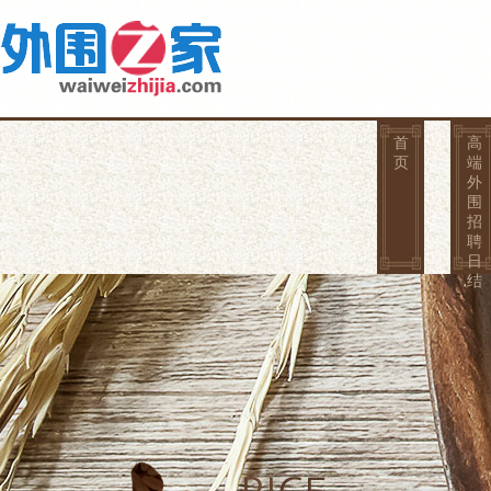
首
高
页
端
外
围
招
聘
日
结