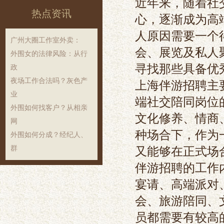
近年来，随着社
热点资讯
心，逐渐成为高
人原因需要一个
‌广州大圈工作室外卖‌：
会、展览及私人
外围女的法律风险：从行
寻找那些具备优
政
夜场工作合法吗？灰色产
上海伴游招聘主
业
端社交陪同岗位
外围如何找客户？从相亲
文化修养、情商
网
种场合下，作为
外围如何分成？经纪人、
群
又能够在正式场
伴游招聘的工作
宴请、高端派对
会、旅游陪同、
员都需要有较高