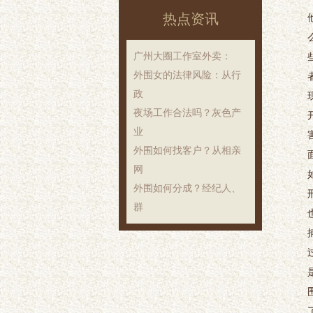
热点资讯
‌广州大圈工作室外卖‌：
外围女的法律风险：从行
政
夜场工作合法吗？灰色产
业
外围如何找客户？从相亲
网
外围如何分成？经纪人、
群