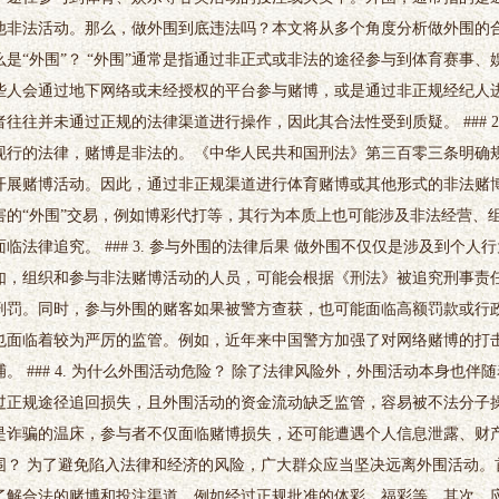
他非法活动。那么，做外围到底违法吗？本文将从多个角度分析做外围的合法性
么是“外围”？ “外围”通常是指通过非正式或非法的途径参与到体育赛事
些人会通过地下网络或未经授权的平台参与赌博，或是通过非正规经纪人
者往往并未通过正规的法律渠道进行操作，因此其合法性受到质疑。 ### 2
现行的法律，赌博是非法的。《中华人民共和国刑法》第三百零三条明确
开展赌博活动。因此，通过非正规渠道进行体育赌博或其他形式的非法赌博
害的“外围”交易，例如博彩代打等，其行为本质上也可能涉及非法经营、
面临法律追究。 ### 3. 参与外围的法律后果 做外围不仅仅是涉及到个
如，组织和参与非法赌博活动的人员，可能会根据《刑法》被追究刑事责
刑罚。同时，参与外围的赌客如果被警方查获，也可能面临高额罚款或行政
也面临着较为严厉的监管。例如，近年来中国警方加强了对网络赌博的打
捕。 ### 4. 为什么外围活动危险？ 除了法律风险外，外围活动本身也
过正规途径追回损失，且外围活动的资金流动缺乏监管，容易被不法分子
是诈骗的温床，参与者不仅面临赌博损失，还可能遭遇个人信息泄露、财产被骗
围？ 为了避免陷入法律和经济的风险，广大群众应当坚决远离外围活动。
了解合法的赌博和投注渠道，例如经过正规批准的体彩、福彩等。其次，