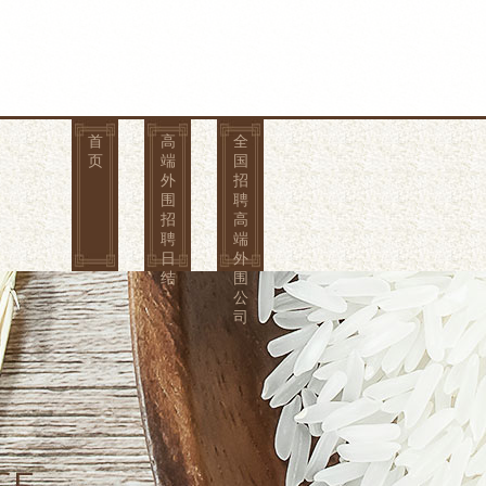
首
高
全
页
端
国
外
招
围
聘
招
高
聘
端
日
外
结
围
公
司