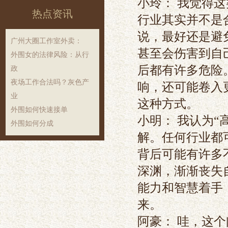
小玲
： 我觉得
热点资讯
行业其实并不是
说，最好还是避
‌广州大圈工作室外卖‌：
甚至会伤害到自
外围女的法律风险：从行
后都有许多危险
政
夜场工作合法吗？灰色产
响，还可能卷入
业
这种方式。
外围如何快速接单
小明
： 我认为
外围如何分成
解。任何行业都
背后可能有许多
深渊，渐渐丧失
能力和智慧着手
来。
阿豪
： 哇，这