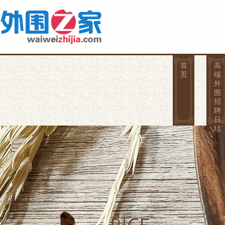
首
高
页
端
外
围
招
聘
日
结