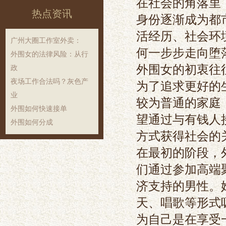
在社会的角落里
热点资讯
身份逐渐成为都
活经历、社会环
‌广州大圈工作室外卖‌：
何一步步走向堕
外围女的法律风险：从行
外围女的初衷往
政
夜场工作合法吗？灰色产
为了追求更好的
业
较为普通的家庭
外围如何快速接单
望通过与有钱人
外围如何分成
方式获得社会的
在最初的阶段，
们通过参加高端
济支持的男性。
天、唱歌等形式
为自己是在享受