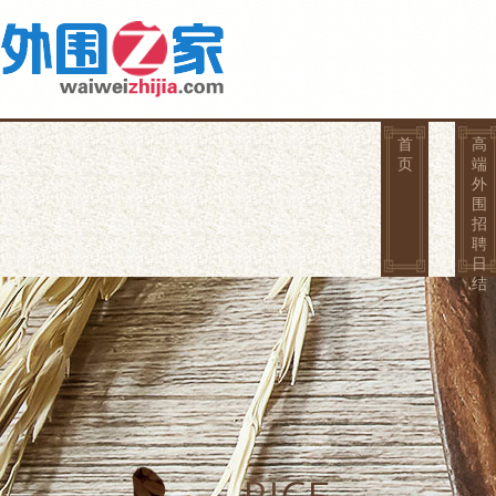
首
高
页
端
外
围
招
聘
日
结