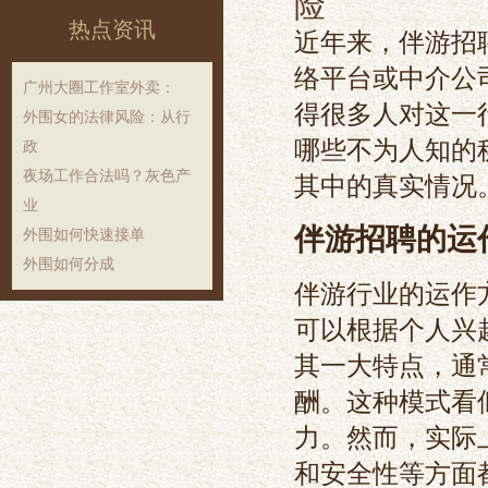
险
热点资讯
近年来，伴游招
络平台或中介公
‌广州大圈工作室外卖‌：
得很多人对这一
外围女的法律风险：从行
哪些不为人知的
政
夜场工作合法吗？灰色产
其中的真实情况
业
伴游招聘的运
外围如何快速接单
外围如何分成
伴游行业的运作
可以根据个人兴
其一大特点，通
酬。这种模式看
力。然而，实际
和安全性等方面