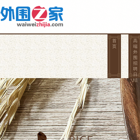
首
高
页
端
外
围
招
聘
日
结