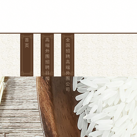
首
高
全
页
端
国
外
招
围
聘
招
高
聘
端
日
外
结
围
公
司